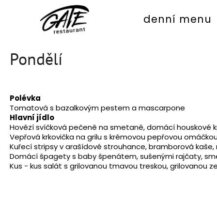
K
Přejít
na
o
denní menu
obsah
Zpět
Zpět
š
do
do
í
Pondělí
obchodu
obchodu
k
Polévka
Tomatová s bazalkovým pestem a mascarpone
Hlavní jídlo
Hovězí svíčková pečeně na smetaně, domácí houskové kne
Vepřová krkovička na grilu s krémovou pepřovou omáčk
Kuřecí stripsy v arašídové strouhance, bramborová kaše, r
Domácí špagety s baby špenátem, sušenými rajčaty, s
Kus - kus salát s grilovanou tmavou treskou, grilovanou