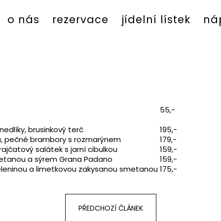
o nás
rezervace
jídelní lístek
náp
Co potřebujete najít?
HLEDAT
55,-
dlíky, brusinkový terč
195,-
ou, pečné brambory s rozmarýnem
179,-
ajčatový salátek s jarní cibulkou
159,-
metanou a sýrem Grana Padano
159,-
 zeleninou a limetkovou zakysanou smetanou
175,-
PŘEDCHOZÍ ČLÁNEK