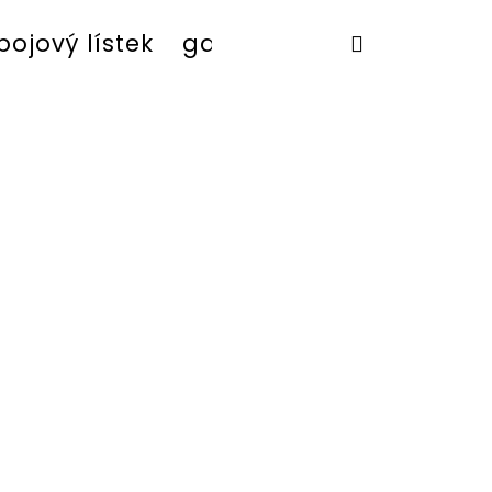
ojový lístek
galerie
kudy k nám
Nákupní
košík