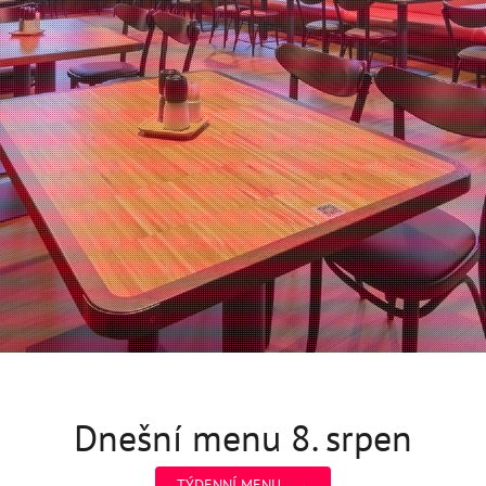
Dnešní menu 8. srpen
TÝDENNÍ MENU
→