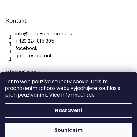
Kontakt
info
@
gate-restaurant.cz
+420 224 815 305
facebook
gate.restaurant
DÁRKOVÝ POUKAZ
Tento web používá soubory cookie. Dalším
OBCHODNÍ PODMÍNKY
procházením tohoto webu vyjadřujete souhlas s
OCHRANA OSOBNÍCH ÚDAJŮ
jejich používáním.. Více informací
zde
.
DOPRAVA A PLATBA
Nastavení
Vytvořil Shoptet
&
David Borůvka
Souhlasím
Copyright 2026
Gate restaurant
. Všechna práva vyhrazena.