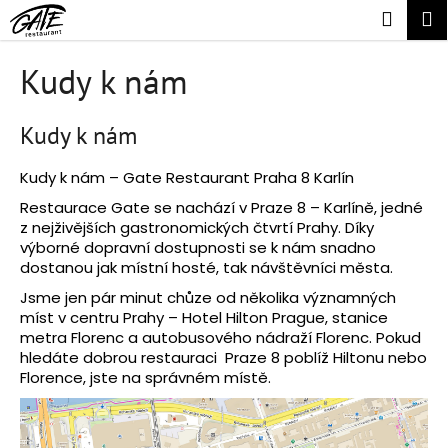
K
Přejít
Náku
M
na
o
obsah
Zpět
Zpět
košík
š
Kudy k nám
í
C
k
Kudy k nám
o
p
Kudy k nám – Gate Restaurant Praha 8 Karlín
o
Restaurace Gate se nachází v Praze 8 – Karlíně, jedné
t
z nejživějších gastronomických čtvrtí Prahy. Díky
ř
výborné dopravní dostupnosti se k nám snadno
e
dostanou jak místní hosté, tak návštěvníci města.
b
Jsme jen pár minut chůze od několika významných
u
míst v centru Prahy – Hotel Hilton Prague, stanice
metra Florenc a autobusového nádraží Florenc. Pokud
j
hledáte dobrou restauraci Praze 8 poblíž Hiltonu nebo
e
Florence, jste na správném místě.
t
e
n