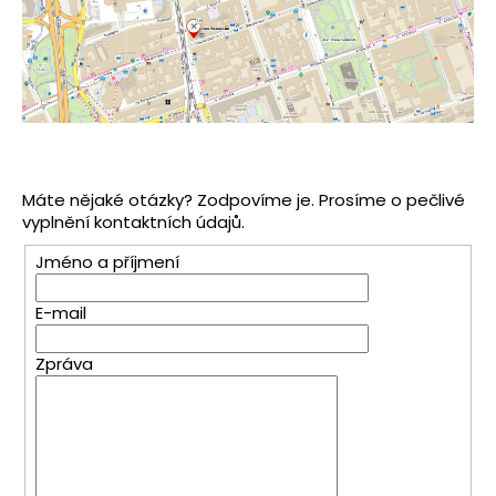
a
j
í
t
?
Máte nějaké otázky? Zodpovíme je. Prosíme o pečlivé
vyplnění kontaktních údajů.
HLEDAT
Jméno a příjmení
E-mail
Zpráva