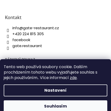
Kontakt
info
@
gate-restaurant.cz
+420 224 815 305
facebook
gate.restaurant
DÁRKOVÝ POUKAZ
Tento web používá soubory cookie. Dalším
OBCHODNÍ PODMÍNKY
procházením tohoto webu vyjadřujete souhlas s
OCHRANA OSOBNÍCH ÚDAJŮ
jejich používáním.. Více informací
zde
.
DOPRAVA A PLATBA
Nastavení
Vytvořil Shoptet
&
David Borůvka
Souhlasím
Copyright 2026
Gate restaurant
. Všechna práva vyhrazena.