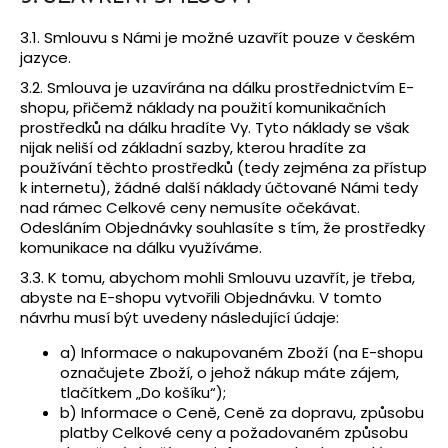
3.1. Smlouvu s Námi je možné uzavřít pouze v českém
jazyce.
3.2. Smlouva je uzavírána na dálku prostřednictvím E-
shopu, přičemž náklady na použití komunikačních
prostředků na dálku hradíte Vy. Tyto náklady se však
nijak neliší od základní sazby, kterou hradíte za
používání těchto prostředků (tedy zejména za přístup
k internetu), žádné další náklady účtované Námi tedy
nad rámec Celkové ceny nemusíte očekávat.
Odesláním Objednávky souhlasíte s tím, že prostředky
komunikace na dálku využíváme.
3.3. K tomu, abychom mohli Smlouvu uzavřít, je třeba,
abyste na E-shopu vytvořili Objednávku. V tomto
návrhu musí být uvedeny následující údaje:
a) Informace o nakupovaném Zboží (na E-shopu
označujete Zboží, o jehož nákup máte zájem,
tlačítkem „Do košíku“);
b) Informace o Ceně, Ceně za dopravu, způsobu
platby Celkové ceny a požadovaném způsobu