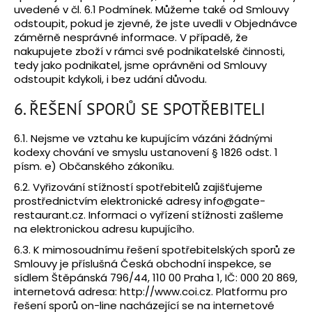
uvedené v čl. 6.1 Podmínek. Můžeme také od Smlouvy
odstoupit, pokud je zjevné, že jste uvedli v Objednávce
záměrně nesprávné informace. V případě, že
nakupujete zboží v rámci své podnikatelské činnosti,
tedy jako podnikatel, jsme oprávněni od Smlouvy
odstoupit kdykoli, i bez udání důvodu.
6. ŘEŠENÍ SPORŮ SE SPOTŘEBITELI
6.1. Nejsme ve vztahu ke kupujícím vázáni žádnými
kodexy chování ve smyslu ustanovení § 1826 odst. 1
písm. e) Občanského zákoníku.
6.2. Vyřizování stížností spotřebitelů zajišťujeme
prostřednictvím elektronické adresy
info@gate-
restaurant.cz
. Informaci o vyřízení stížnosti zašleme
na elektronickou adresu kupujícího.
6.3. K mimosoudnímu řešení spotřebitelských sporů ze
Smlouvy je příslušná Česká obchodní inspekce, se
sídlem Štěpánská 796/44, 110 00 Praha 1, IČ: 000 20 869,
internetová adresa: http://www.coi.cz. Platformu pro
řešení sporů on-line nacházející se na internetové