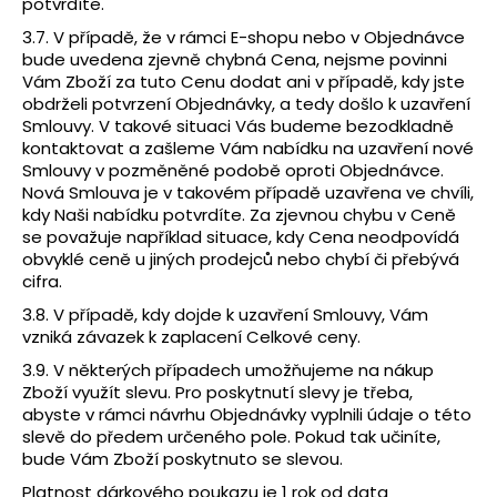
potvrdíte.
3.7. V případě, že v rámci E-shopu nebo v Objednávce
bude uvedena zjevně chybná Cena, nejsme povinni
Vám Zboží za tuto Cenu dodat ani v případě, kdy jste
obdrželi potvrzení Objednávky, a tedy došlo k uzavření
Smlouvy. V takové situaci Vás budeme bezodkladně
kontaktovat a zašleme Vám nabídku na uzavření nové
Smlouvy v pozměněné podobě oproti Objednávce.
Nová Smlouva je v takovém případě uzavřena ve chvíli,
kdy Naši nabídku potvrdíte. Za zjevnou chybu v Ceně
se považuje například situace, kdy Cena neodpovídá
obvyklé ceně u jiných prodejců nebo chybí či přebývá
cifra.
3.8. V případě, kdy dojde k uzavření Smlouvy, Vám
vzniká závazek k zaplacení Celkové ceny.
3.9. V některých případech umožňujeme na nákup
Zboží využít slevu. Pro poskytnutí slevy je třeba,
abyste v rámci návrhu Objednávky vyplnili údaje o této
slevě do předem určeného pole. Pokud tak učiníte,
bude Vám Zboží poskytnuto se slevou.
Platnost dárkového poukazu je 1 rok od data