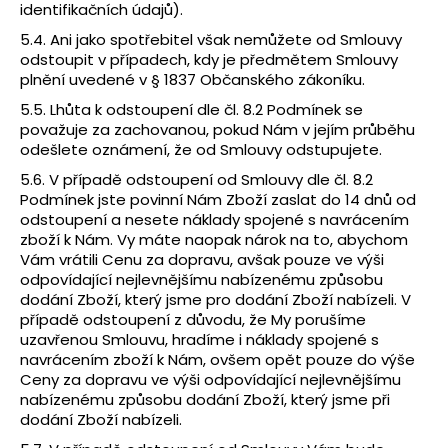
identifikačních údajů).
5.4. Ani jako spotřebitel však nemůžete od Smlouvy
odstoupit v případech, kdy je předmětem Smlouvy
plnění uvedené v § 1837 Občanského zákoníku.
5.5. Lhůta k odstoupení dle čl. 8.2 Podmínek se
považuje za zachovanou, pokud Nám v jejím průběhu
odešlete oznámení, že od Smlouvy odstupujete.
5.6. V případě odstoupení od Smlouvy dle čl. 8.2
Podmínek jste povinní Nám Zboží zaslat do 14 dnů od
odstoupení a nesete náklady spojené s navrácením
zboží k Nám. Vy máte naopak nárok na to, abychom
Vám vrátili Cenu za dopravu, avšak pouze ve výši
odpovídající nejlevnějšímu nabízenému způsobu
dodání Zboží, který jsme pro dodání Zboží nabízeli. V
případě odstoupení z důvodu, že My porušíme
uzavřenou Smlouvu, hradíme i náklady spojené s
navrácením zboží k Nám, ovšem opět pouze do výše
Ceny za dopravu ve výši odpovídající nejlevnějšímu
nabízenému způsobu dodání Zboží, který jsme při
dodání Zboží nabízeli.