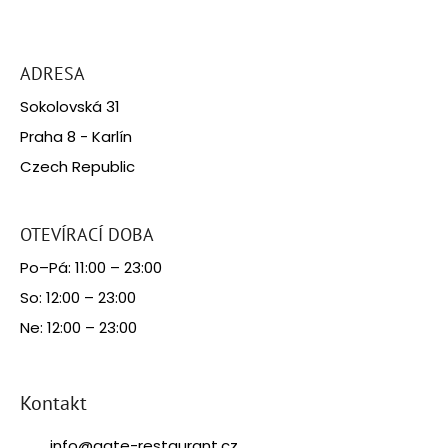
Z
á
ADRESA
p
Sokolovská 31
a
Praha 8 - Karlín
t
Czech Republic
í
OTEVÍRACÍ DOBA
Po–Pá: 11:00 – 23:00
So: 12:00 – 23:00
Ne: 12:00 – 23:00
Kontakt
info
@
gate-restaurant.cz