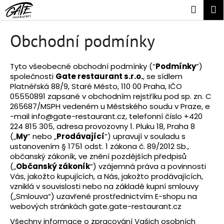
K
Přejít
Náku
M
na
o
obsah
Zpět
Zpět
košík
š
Obchodní podmínky
í
C
k
o
Tyto všeobecné obchodní podmínky (“
Podmínky
”)
společnosti
Gate restaurant s.r.o.
, se sídlem
p
Platnéřská 88/9, Staré Město, 110 00 Praha, IČO
o
05550891 zapsané v obchodním rejstříku pod sp. zn. C
t
265687/MSPH vedeném u Městského soudu v Praze, e
-mail
info@gate-restaurant.cz
, telefonní číslo +420
ř
224 815 305, adresa provozovny 1. Pluku 18, Praha 8
e
(„
My
” nebo „
Prodávající
”) upravují v souladu s
b
ustanovením § 1751 odst. 1 zákona č. 89/2012 Sb.,
občanský zákoník, ve znění pozdějších předpisů
u
(„
Občanský zákoník
“) vzájemná práva a povinnosti
j
Vás, jakožto kupujících, a Nás, jakožto prodávajících,
e
vzniklá v souvislosti nebo na základě kupní smlouvy
t
(„Smlouva“) uzavřené prostřednictvím E-shopu na
webových stránkách
gate.gate-restaurant.cz
e
Všechny informace o zpracování Vašich osobních
n