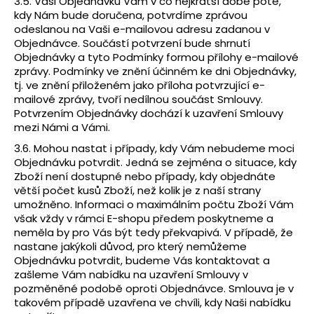
3.5. Vaši Objednávku Vám v co nejkratší době poté,
kdy Nám bude doručena, potvrdíme zprávou
odeslanou na Vaši e-mailovou adresu zadanou v
Objednávce. Součástí potvrzení bude shrnutí
Objednávky a tyto Podmínky formou přílohy e-mailové
zprávy. Podmínky ve znění účinném ke dni Objednávky,
tj. ve znění přiloženém jako příloha potvrzující e-
mailové zprávy, tvoří nedílnou součást Smlouvy.
Potvrzením Objednávky dochází k uzavření Smlouvy
mezi Námi a Vámi.
3.6. Mohou nastat i případy, kdy Vám nebudeme moci
Objednávku potvrdit. Jedná se zejména o situace, kdy
Zboží není dostupné nebo případy, kdy objednáte
větší počet kusů Zboží, než kolik je z naší strany
umožněno. Informaci o maximálním počtu Zboží Vám
však vždy v rámci E-shopu předem poskytneme a
neměla by pro Vás být tedy překvapivá. V případě, že
nastane jakýkoli důvod, pro který nemůžeme
Objednávku potvrdit, budeme Vás kontaktovat a
zašleme Vám nabídku na uzavření Smlouvy v
pozměněné podobě oproti Objednávce. Smlouva je v
takovém případě uzavřena ve chvíli, kdy Naši nabídku