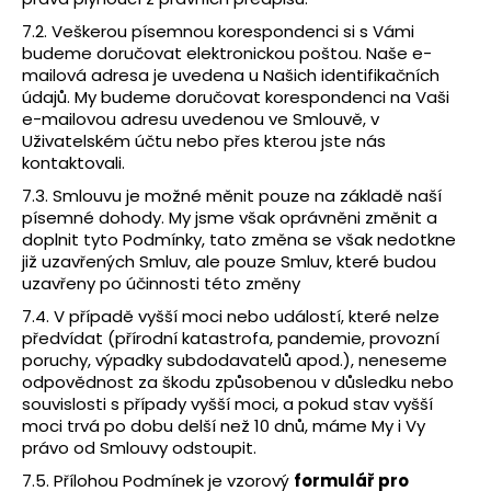
7.2. Veškerou písemnou korespondenci si s Vámi
budeme doručovat elektronickou poštou. Naše e-
mailová adresa je uvedena u Našich identifikačních
údajů. My budeme doručovat korespondenci na Vaši
e-mailovou adresu uvedenou ve Smlouvě, v
Uživatelském účtu nebo přes kterou jste nás
kontaktovali.
7.3. Smlouvu je možné měnit pouze na základě naší
písemné dohody. My jsme však oprávněni změnit a
doplnit tyto Podmínky, tato změna se však nedotkne
již uzavřených Smluv, ale pouze Smluv, které budou
uzavřeny po účinnosti této změny
7.4. V případě vyšší moci nebo událostí, které nelze
předvídat (přírodní katastrofa, pandemie, provozní
poruchy, výpadky subdodavatelů apod.), neneseme
odpovědnost za škodu způsobenou v důsledku nebo
souvislosti s případy vyšší moci, a pokud stav vyšší
moci trvá po dobu delší než 10 dnů, máme My i Vy
právo od Smlouvy odstoupit.
7.5. Přílohou Podmínek je vzorový
formulář pro