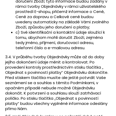
doručení Zboží; tyto informace budou zadány v
rámci tvorby Objednávky v rámci uživatelského
prostředí E-shopu, přičemž informace o Ceně,
Ceně za dopravu a Celkové ceně budou
uvedeny automaticky na základě Vámi zvolného
Zboží, způsobu jeho doručení a platby;
c) Své identifikační a kontaktní údaje sloužící k
tomu, abychom mohli doručit Zboží, zejména
tedy jméno, příjmení, doručovací adresu,
telefonní číslo a e-mailovou adresu.
3.4. V průběhu tvorby Objednávky může až do doby
jejího dokončení údaje měnit a kontrolovat. Po
provedení kontroly prostřednictvím stisku tlačítka „
Objednat s povinností platby“ Objednávku dokončíte.
Před stiskem tlačítka musíte ale ještě potvrdit Vaše
seznámení se a souhlas s těmito Podmínkami, v
opačném případě nebude možné Objednávku
dokončit. K potvrzení a souhlasu slouží zatrhávací
políčko. Po stisku tlačítka „Objednat s povinností
platby“ budou všechny vyplněné informace odeslány
přímo Nám.