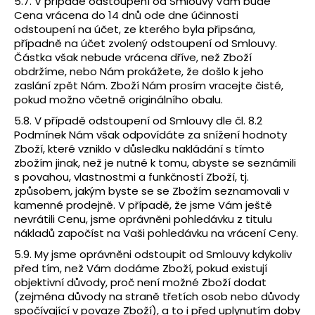
5.7. V případě odstoupení od Smlouvy Vám bude
Cena vrácena do 14 dnů ode dne účinnosti
odstoupení na účet, ze kterého byla připsána,
případně na účet zvolený odstoupení od Smlouvy.
Částka však nebude vrácena dříve, než Zboží
obdržíme, nebo Nám prokážete, že došlo k jeho
zaslání zpět Nám. Zboží Nám prosím vracejte čisté,
pokud možno včetně originálního obalu.
5.8. V případě odstoupení od Smlouvy dle čl. 8.2
Podmínek Nám však odpovídáte za snížení hodnoty
Zboží, které vzniklo v důsledku nakládání s tímto
zbožím jinak, než je nutné k tomu, abyste se seznámili
s povahou, vlastnostmi a funkčností Zboží, tj.
způsobem, jakým byste se se Zbožím seznamovali v
kamenné prodejně. V případě, že jsme Vám ještě
nevrátili Cenu, jsme oprávněni pohledávku z titulu
nákladů započíst na Vaši pohledávku na vrácení Ceny.
5.9. My jsme oprávněni odstoupit od Smlouvy kdykoliv
před tím, než Vám dodáme Zboží, pokud existují
objektivní důvody, proč není možné Zboží dodat
(zejména důvody na straně třetích osob nebo důvody
spočívající v povaze Zboží), a to i před uplynutím doby