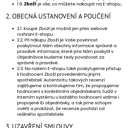
1.9.
Zboží
je vše, co můžete nakoupit na E-shopu.;
2. OBECNÁ USTANOVENÍ A POUČENÍ
2.1. Koupě Zboží je možná jen přes webové
rozhraní E-shopu.
2.2. Při nákupu Zboží je Vaše povinnost
poskytnout Nám všechny informace správně a
pravdivě. Informace, které jste Nám poskytli v
Objednávce budeme tedy považovat za
správné a pravdivé.
2.3. Na našem E-shopu také poskytujeme přístup
k hodnocení Zboží provedenému jinými
spotřebiteli. Autenticitu takových recenzí
zajišťujeme a kontrolujeme tím, že propojujeme
hodnocení s konkrétními objednávkami, tudíž v
interním systému u každého hodnocení vidíme i
propojené ID objednávky, a tak jsme schopni
ověřit a prokázat, že recenze pochází od
reálného spotřebitele.
3. UZAVŘENÍ SMLOUVY