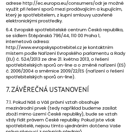
adrese http://ec.europa.eu/consumers/odr je možné
využít při řešení sporů mezi prodávajícím a kupujícím,
který je spotřebitelem, z kupní smlouvy uzavřené
elektronickými prostředky.
6.4. Evropské spotřebitelské centrum Česká republika,
se sídlem Štěpánská 796/44, 110 00 Praha 1,
internetová adresa:
http://www.evropskyspotrebitel.cz je kontaktním
místem podle Nařízení Evropského parlamentu a Rady
(EU) č. 524/2013 ze dne 21. května 2013, o řešení
spotřebitelských sporů on-line a o změně nařízení (ES)
č. 2006/2004 a směrnice 2009/22/ES (nařízení o řešení
spotřebitelských sporů on-line).
7. ZÁVĚREČNÁ USTANOVENÍ
7.1. Pokud Náš a Váš právní vztah obsahuje
mezinárodní prvek (tedy například budeme zasílat
zboží mimo území České republiky), bude se vztah
vždy řídit právem České republiky. Pokud jste však
spotřebitelé, nejsou tímto ujednáním dotčena Vaše
práva plynoucí z právních předpisů.