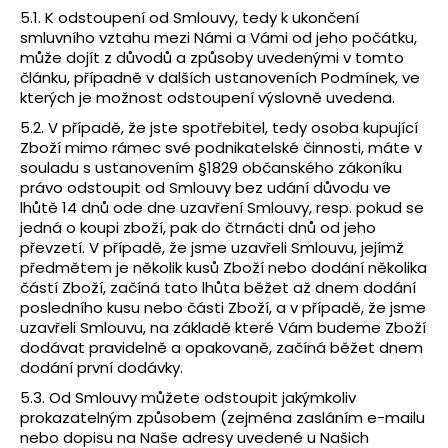
5.1. K odstoupení od Smlouvy, tedy k ukončení
smluvního vztahu mezi Námi a Vámi od jeho počátku,
může dojít z důvodů a způsoby uvedenými v tomto
článku, případně v dalších ustanoveních Podmínek, ve
kterých je možnost odstoupení výslovně uvedena.
5.2. V případě, že jste spotřebitel, tedy osoba kupující
Zboží mimo rámec své podnikatelské činnosti, máte v
souladu s ustanovením §1829 občanského zákoníku
právo odstoupit od Smlouvy bez udání důvodu ve
lhůtě 14 dnů ode dne uzavření Smlouvy, resp. pokud se
jedná o koupi zboží, pak do čtrnácti dnů od jeho
převzetí. V případě, že jsme uzavřeli Smlouvu, jejímž
předmětem je několik kusů Zboží nebo dodání několika
částí Zboží, začíná tato lhůta běžet až dnem dodání
posledního kusu nebo části Zboží, a v případě, že jsme
uzavřeli Smlouvu, na základě které Vám budeme Zboží
dodávat pravidelně a opakovaně, začíná běžet dnem
dodání první dodávky.
5.3. Od Smlouvy můžete odstoupit jakýmkoliv
prokazatelným způsobem (zejména zasláním e-mailu
nebo dopisu na Naše adresy uvedené u Našich