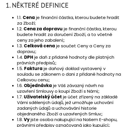
1. NĚKTERÉ DEFINICE
1.1.
Cena
je finanční částka, kterou budete hradit
za Zboží;
1.2.
Cena za dopravu
je finanční částka, kterou
budete hradit za doručení Zboží, a to včetně
ceny za jeho zabalení;;
1.3.
Celková cena
je součet Ceny a Ceny za
dopravu;;
1.4.
DPH
je daň z přidané hodnoty dle platných
právních předpisů;;
1.5.
Faktura
je daňový doklad vystavený v
souladu se zákonem o dani z přidané hodnoty na
Celkovou cenu;;
1.6.
Objednávka
je Váš závazný návrh na
uzavření Smlouvy o koupi Zboží s Námi;;
1.7.
Uživatelský účet
je účet zřízený na základě
Vámi sdělených údajů, jež umožňuje uchování
zadaných údajů a uchovávání historie
objednaného Zboží a uzavřených Smluv;;
1.8.
Vy
jste osoba nakupující na Našem E-shopu,
právními předpisy označovaná jako kupující;;