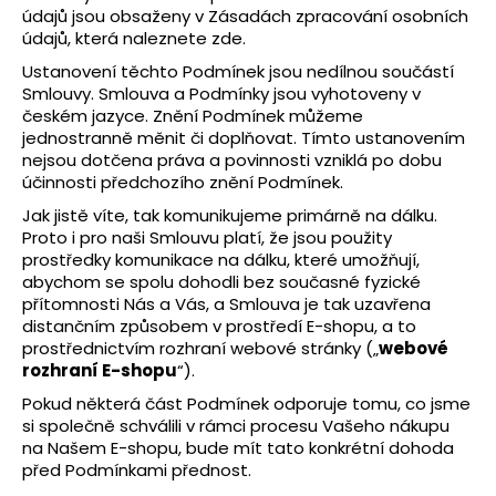
údajů jsou obsaženy v Zásadách zpracování osobních
a
údajů, která naleznete
zde
.
j
Ustanovení těchto Podmínek jsou nedílnou součástí
í
Smlouvy. Smlouva a Podmínky jsou vyhotoveny v
t
českém jazyce. Znění Podmínek můžeme
jednostranně měnit či doplňovat. Tímto ustanovením
?
nejsou dotčena práva a povinnosti vzniklá po dobu
účinnosti předchozího znění Podmínek.
Jak jistě víte, tak komunikujeme primárně na dálku.
Proto i pro naši Smlouvu platí, že jsou použity
HLEDAT
prostředky komunikace na dálku, které umožňují,
abychom se spolu dohodli bez současné fyzické
přítomnosti Nás a Vás, a Smlouva je tak uzavřena
distančním způsobem v prostředí E-shopu, a to
prostřednictvím rozhraní webové stránky („
webové
rozhraní E-shopu
“).
Pokud některá část Podmínek odporuje tomu, co jsme
si společně schválili v rámci procesu Vašeho nákupu
na Našem E-shopu, bude mít tato konkrétní dohoda
před Podmínkami přednost.